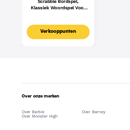
Scrabble Bordspel,
Klassiek Woordspel Voor
Families Met Twee
Manieren Om Te Spelen
Voor 2-4 Spelers,
Verkooppunten
Nederlandse Editie
Over onze merken
Over Barbie
Over Barney
Over Monster High