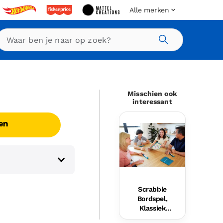
Alle merken
Zoeken
Misschien ook
interessant
en
Scrabble
Bordspel,
Klassiek
Woordspel