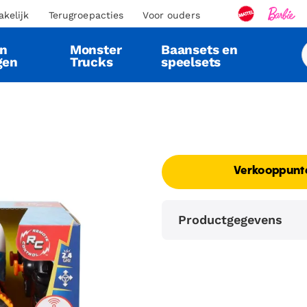
akelijk
Terugroepacties
Voor ouders
en
Monster
Baansets en
gen
Trucks
speelsets
Verkooppunt
Productgegevens