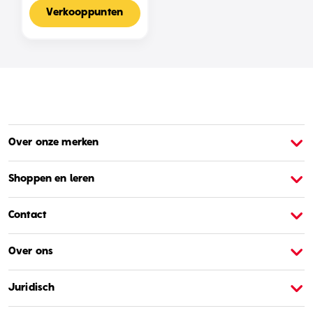
Voor 2-4 Spelers,
Nederlandse Editie
Verkooppunten
Over onze merken
Over Barbie
O
Shoppen en leren
Contact
Over ons
Juridisch