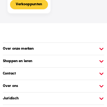
Voor 2-4 Spelers,
Nederlandse Editie
Verkooppunten
Over onze merken
Over Barbie
O
Shoppen en leren
Contact
Over ons
Juridisch