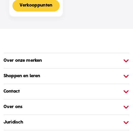
Voor 2-4 Spelers,
Nederlandse Editie
Verkooppunten
Over onze merken
Over Barbie
O
Shoppen en leren
Contact
Over ons
Juridisch