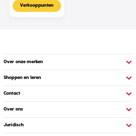
Voor 2-4 Spelers,
Nederlandse Editie
Verkooppunten
Over onze merken
Over Barbie
O
Shoppen en leren
Contact
Over ons
Juridisch