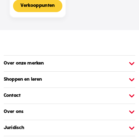
Voor 2-4 Spelers,
Nederlandse Editie
Verkooppunten
Over onze merken
Over Barbie
O
Shoppen en leren
Contact
Over ons
Juridisch