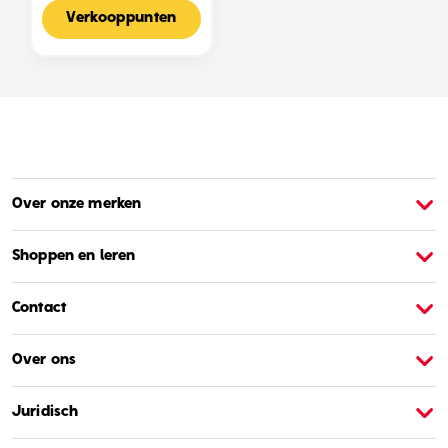
Voor 2-4 Spelers,
Nederlandse Editie
Verkooppunten
Over onze merken
Over Barbie
O
Shoppen en leren
Contact
Over ons
Juridisch