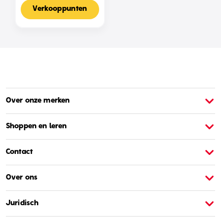
Voor 2-4 Spelers,
Nederlandse Editie
Verkooppunten
Over onze merken
Over Barbie
O
Shoppen en leren
Contact
Over ons
Juridisch