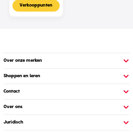
Voor 2-4 Spelers,
Nederlandse Editie
Verkooppunten
Over onze merken
Over Barbie
O
Shoppen en leren
Contact
Over ons
Juridisch