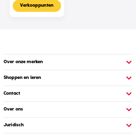
Voor 2-4 Spelers,
Nederlandse Editie
Verkooppunten
Over onze merken
Over Barbie
O
Shoppen en leren
Contact
Over ons
Juridisch