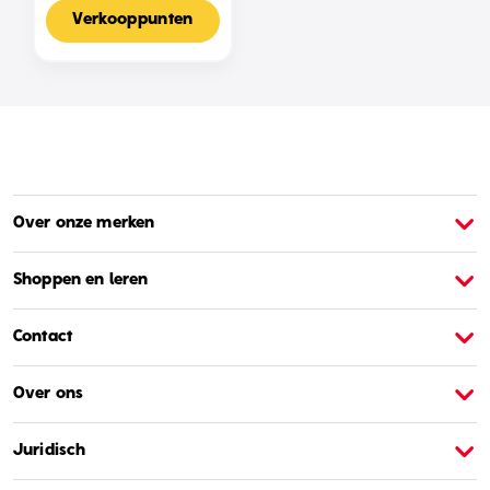
Voor 2-4 Spelers,
Nederlandse Editie
Verkooppunten
Over onze merken
Over Barbie
O
Shoppen en leren
Contact
Over ons
Juridisch