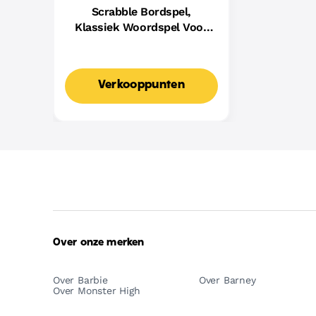
Scrabble Bordspel,
Klassiek Woordspel Voor
Families Met Twee
Manieren Om Te Spelen
Voor 2-4 Spelers,
Verkooppunten
Nederlandse Editie
Over onze merken
Over Barbie
Over Barney
Over Monster High