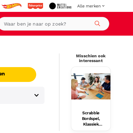
Alle merken
Zoeken
Misschien ook
interessant
en
Scrabble
Bordspel,
Klassiek
Woordspel