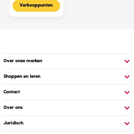
Voor 2-4 Spelers,
Nederlandse Editie
Verkooppunten
Over onze merken
Over Barbie
O
Shoppen en leren
Contact
Over ons
Juridisch