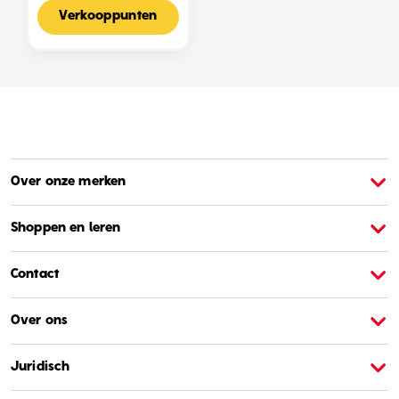
Voor 2-4 Spelers,
Nederlandse Editie
Verkooppunten
Over onze merken
Over Barbie
O
Shoppen en leren
Contact
Over ons
Juridisch