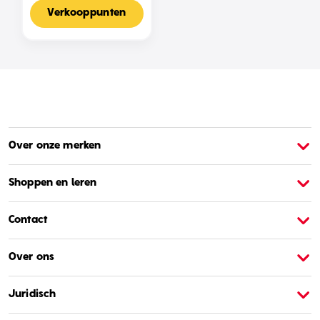
Voor 2-4 Spelers,
Nederlandse Editie
Verkooppunten
Over onze merken
Over Barbie
O
Shoppen en leren
Contact
Over ons
Juridisch