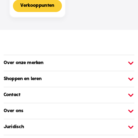
Voor 2-4 Spelers,
Nederlandse Editie
Verkooppunten
Over onze merken
Over Barbie
O
Shoppen en leren
Contact
Over ons
Juridisch