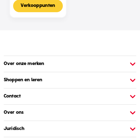
Voor 2-4 Spelers,
Nederlandse Editie
Verkooppunten
Over onze merken
Over Barbie
O
Shoppen en leren
Contact
Over ons
Juridisch