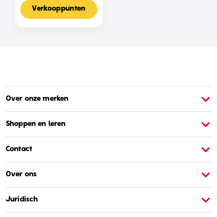
Voor 2-4 Spelers,
Nederlandse Editie
Verkooppunten
Over onze merken
Over Barbie
O
Shoppen en leren
Contact
Over ons
Juridisch