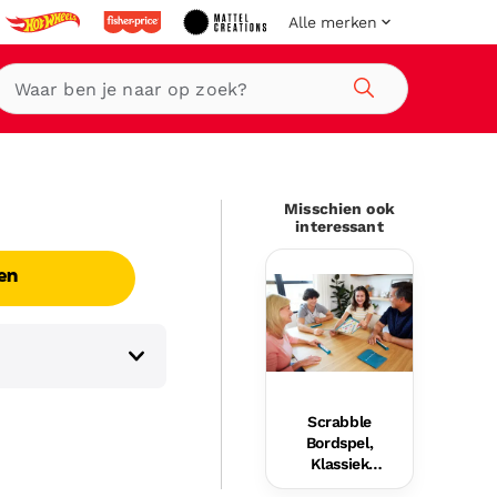
Alle merken
Zoeken
Misschien ook
interessant
en
Scrabble
Bordspel,
Klassiek
Woordspel