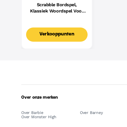
Scrabble Bordspel,
Klassiek Woordspel Voor
Families Met Twee
Manieren Om Te Spelen
Voor 2-4 Spelers,
Verkooppunten
Nederlandse Editie
Over onze merken
Over Barbie
Over Barney
Over Monster High