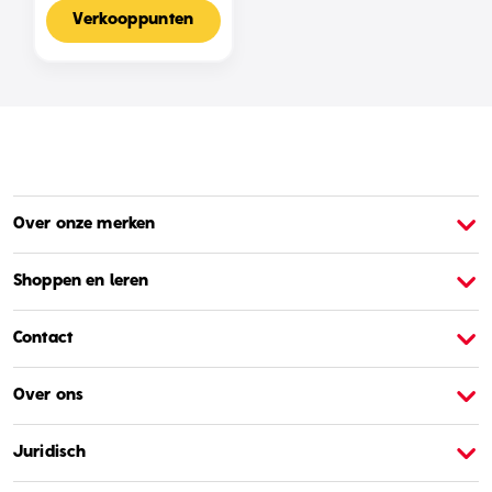
Voor 2-4 Spelers,
Nederlandse Editie
Verkooppunten
Over onze merken
Over Barbie
O
Shoppen en leren
Contact
Over ons
Juridisch