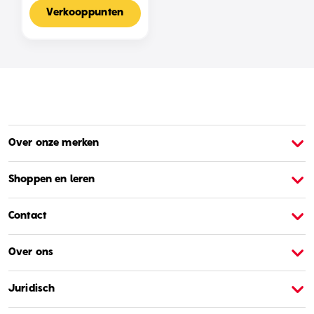
Voor 2-4 Spelers,
Nederlandse Editie
Verkooppunten
Over onze merken
Over Barbie
O
Shoppen en leren
Contact
Over ons
Juridisch