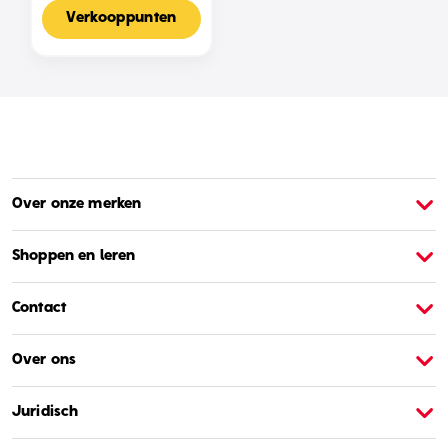
Voor 2-4 Spelers,
Nederlandse Editie
Verkooppunten
Over onze merken
Over Barbie
O
Shoppen en leren
Contact
Over ons
Juridisch