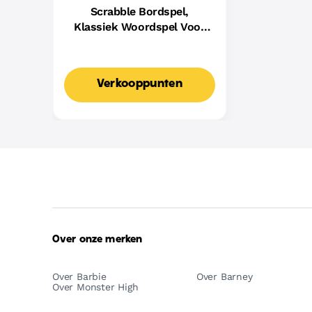
Scrabble Bordspel,
Klassiek Woordspel Voor
Families Met Twee
Manieren Om Te Spelen
Voor 2-4 Spelers,
Verkooppunten
Nederlandse Editie
Over onze merken
Over Barbie
Over Barney
Over Monster High