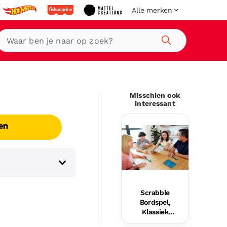
Alle merken
Zoeken
Misschien ook
interessant
en
Scrabble
Bordspel,
Klassiek
Woordspel