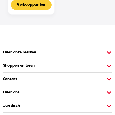
Voor 2-4 Spelers,
Nederlandse Editie
Verkooppunten
Over onze merken
Over Barbie
O
Shoppen en leren
Contact
Over ons
Juridisch