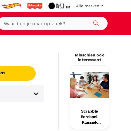
Alle merken
Zoeken
Misschien ook
interessant
en
Scrabble
Bordspel,
Klassiek
Woordspel