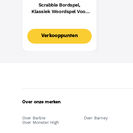
Scrabble Bordspel,
Klassiek Woordspel Voor
Families Met Twee
Manieren Om Te Spelen
Voor 2-4 Spelers,
Verkooppunten
Nederlandse Editie
Over onze merken
Over Barbie
Over Barney
Over Monster High