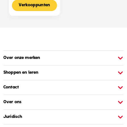
Voor 2-4 Spelers,
Nederlandse Editie
Verkooppunten
Over onze merken
Over Barbie
O
Shoppen en leren
Contact
Over ons
Juridisch