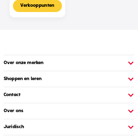
Voor 2-4 Spelers,
Nederlandse Editie
Verkooppunten
Over onze merken
Over Barbie
O
Shoppen en leren
Contact
Over ons
Juridisch