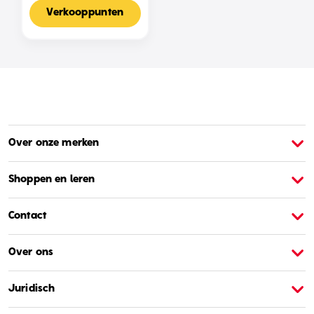
Voor 2-4 Spelers,
Nederlandse Editie
Verkooppunten
Over onze merken
Over Barbie
O
Shoppen en leren
Contact
Over ons
Juridisch