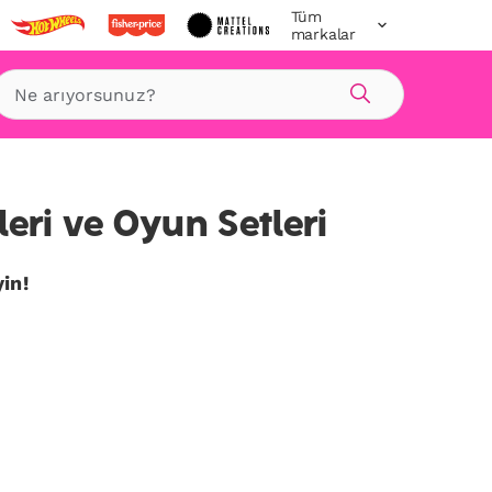
Tüm
markalar
Ara
I
eri ve Oyun Setleri
in!