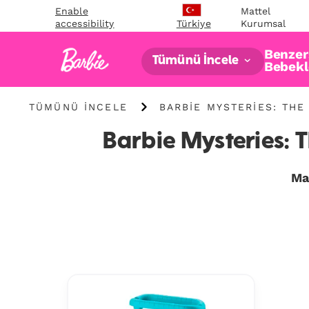
Enable
Mattel
accessibility
Kurumsal
Türkiye
Benzers
Tümünü İncele
Bebekl
Tümünü
Barbie
TÜMÜNÜ İNCELE
BARBIE MYSTERIES: THE
İncele
Mysteries:
The
Barbie Mysteries: 
Great
Horse
Chase
Ma
Bebekleri
ve
Oyun
Setleri