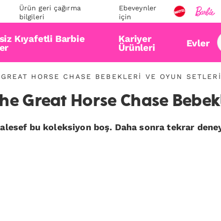
Ürün geri çağırma
Ebeveynler
bilgileri
için
iz Kıyafetli Barbie
Kariyer
Evler
er
Ürünleri
 GREAT HORSE CHASE BEBEKLERI VE OYUN SETLER
The Great Horse Chase Bebekl
alesef bu koleksiyon boş. Daha sonra tekrar deney