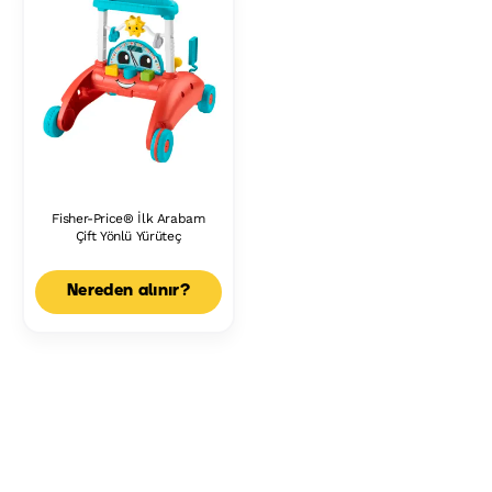
Fisher-Price® İlk Arabam
Çift Yönlü Yürüteç
Nereden alınır?