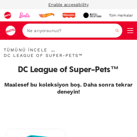
Enable accessibility
Tüm markalar
Ara
Tümünü
...
TÜMÜNÜ İNCELE
İncele
DC
İçerik
DC LEAGUE OF SUPER-PETS™
League
Haritalarını
of
Genişlet
DC League of Super-Pets™
Super-
Pets™
Maalesef bu koleksiyon boş. Daha sonra tekrar
deneyin!