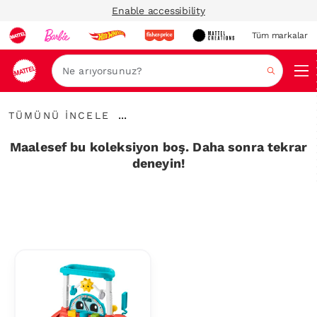
Enable accessibility
Tüm markalar
Ara
Tümünü
...
TÜMÜNÜ İNCELE
İncele
İçerik
Haritalarını
Maalesef bu koleksiyon boş. Daha sonra tekrar
Genişlet
deneyin!