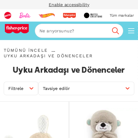
Enable accessibility
Tüm markalar
Ara
Tümünü
...
TÜMÜNÜ İNCELE
İncele
Uyku
İçerik
UYKU ARKADAŞI VE DÖNENCELER
Arkadaşı
Haritalarını
ve
Genişlet
Uyku Arkadaşı ve Dönenceler
Dönenceler
Filtrele
Tavsiye edilir