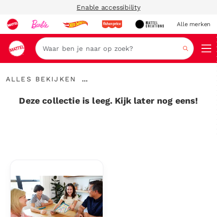
Enable accessibility
Alle merken
Zoeken
Alles
...
ALLES BEKIJKEN
bekijken
Kruimelspoor
uitvouwen
Deze collectie is leeg. Kijk later nog eens!