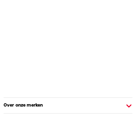
Over onze merken
Over Barbie
O
Shoppen en leren