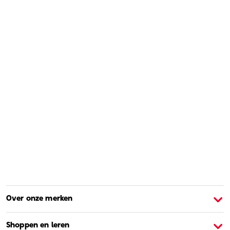
Over onze merken
Over Barbie
O
Shoppen en leren