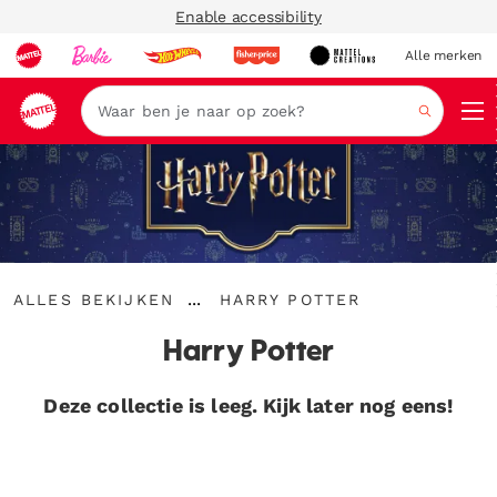
Enable accessibility
Alle merken
Zoeken
Alles
Harry
...
ALLES BEKIJKEN
HARRY POTTER
bekijken
Kruimelspoor
Potter
uitvouwen
Harry Potter
Deze collectie is leeg. Kijk later nog eens!