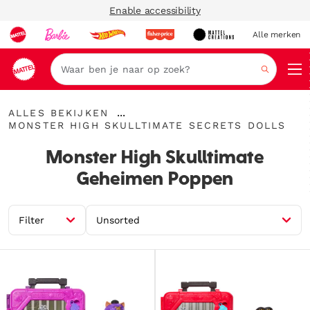
Enable accessibility
Alle merken
Zoeken
{"key":"Alles
...
ALLES BEKIJKEN
bekijken","value":"\/collections\/alles-
{"key":"Monster
Kruimelspoor
MONSTER HIGH SKULLTIMATE SECRETS DOLLS
bekijken"}
High
uitvouwen
Skulltimate
Monster High Skulltimate
Secrets
Dolls","value":"\/collections\/monster-
Geheimen Poppen
high-
skulltimate-
secrets"}
Filter
Unsorted