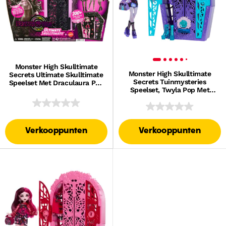
Monster High Skulltimate
Monster High Skulltimate
Secrets Ultimate Skulltimate
Secrets Tuinmysteries
Speelset Met Draculaura Pop
Speelset, Twyla Pop Met
En 40 Accessoires
Meer Dan 19 Verrassingen
Verkooppunten
Verkooppunten