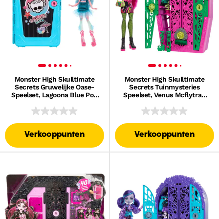
Monster High Skulltimate
Monster High Skulltimate
Secrets Gruwelijke Oase-
Secrets Tuinmysteries
Speelset, Lagoona Blue Pop
Speelset, Venus Mcflytrap
En Accessoires
Pop Met Meer Dan 19
Verrassingen
Verkooppunten
Verkooppunten