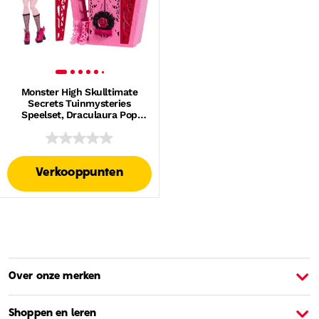
Monster High Skulltimate
Secrets Tuinmysteries
Speelset, Draculaura Pop
Met Meer Dan 19
Verrassingen
Verkooppunten
Over onze merken
Over Barbie
O
Shoppen en leren