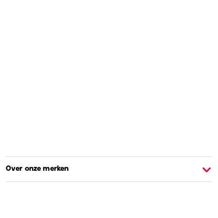
Over onze merken
Over Barbie
O
Shoppen en leren