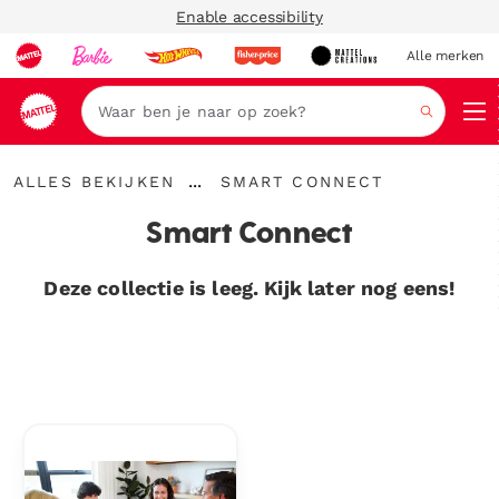
Enable accessibility
Alle merken
Zoeken
Alles
Smart
...
ALLES BEKIJKEN
SMART CONNECT
bekijken
Kruimelspoor
Connect
uitvouwen
Smart Connect
Deze collectie is leeg. Kijk later nog eens!