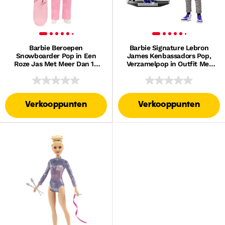
Barbie Beroepen
Barbie Signature Lebron
Snowboarder Pop in Een
James Kenbassadors Pop,
Roze Jas Met Meer Dan 10
Verzamelpop in Outfit Met
Accessoires, Waaronder Een
Collegejack En Accessoires
Snowboard Dat Van Kleur
Verandert
Verkooppunten
Verkooppunten