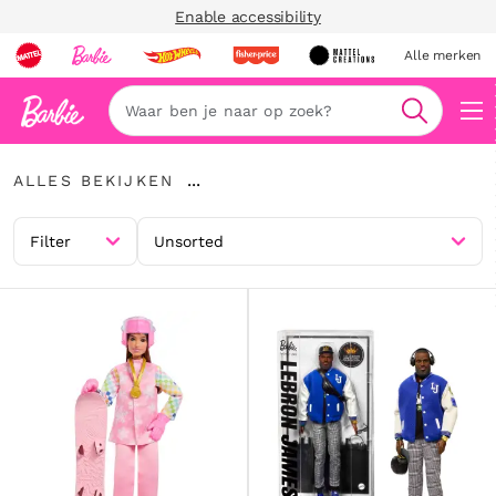
Enable accessibility
Alle merken
Zoeken
Alles
...
ALLES BEKIJKEN
bekijken
Kruimelspoor
uitvouwen
Filter
Unsorted