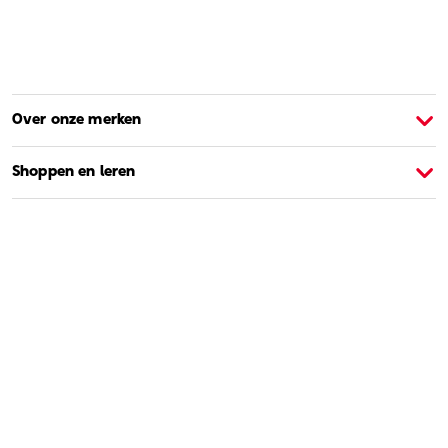
Over onze merken
Over Barbie
O
Shoppen en leren
Contact
Over ons
Juridisch
©2026 Mattel.