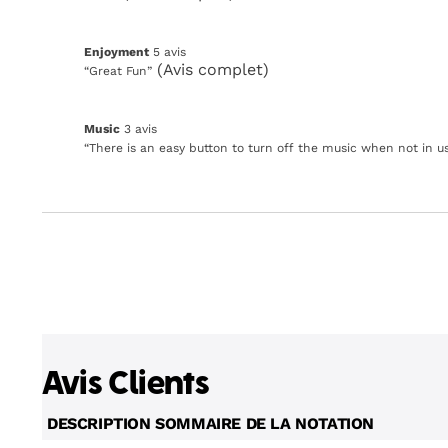
Click
here
for
enjoyment
Enjoyment
5 avis
full
5
Review
(Avis complet)
“
Great Fun
”
review
avis
snippet.
Click
here
music
Music
3 avis
for
3
Review
“
There is an easy button to turn off the music when not in us
full
avis
snippet.
review
Click
here
for
full
review