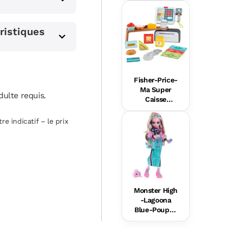
Blonde À
Robe Rose
Pastel
ristiques
s
Fisher-Price-
Ma Super
ulte requis.
Caisse
Enregistreus
e Rires Et
re indicatif – le prix
Éveil
Monster High
-Lagoona
Blue-Poupée
Avec