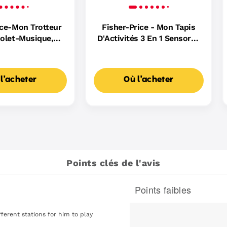
ice-Mon Trotteur
Fisher-Price - Mon Tapis
iolet-Musique,
D'Activités 3 En 1 Sensoriel
s Et Activités
- Tapis Bébé - Dès La
Naissance
l'acheter
Où l'acheter
Points clés de l'avis
Points faibles
List
of
Points
ferent stations for him to play
faibles
Highlights