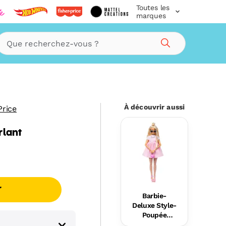
Toutes les
marques
Rechercher
À découvrir aussi
Price
rlant
r
Barbie-
Deluxe Style-
Poupée
Barbie