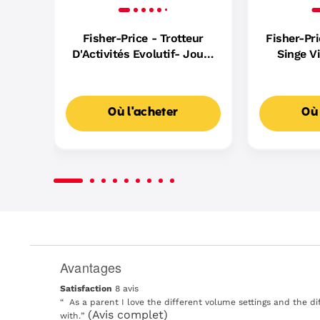
Fisher-Price - Trotteur
Fisher-Pr
D'Activités Evolutif- Jouet
Singe V
D'Éveil - 6 Mois Et +
Lumière
Où l'acheter
Où 
Avantages
List
of
satisfaction
Satisfaction
8 avis
Avantages
8
Review
“
As a parent I love the different volume settings and the dif
Highlights
avis
snippet.
(Avis complet)
with.
”