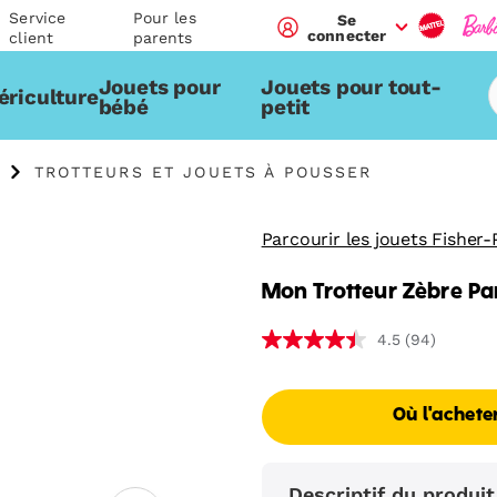
Service
Pour les
Se
connecter
client
parents
Jouets pour
Jouets pour tout-
ériculture
bébé
petit
TROTTEURS ET JOUETS À POUSSER
Parcourir les jouets Fisher-
Mon Trotteur Zèbre Pa
(94)
4.5
Où l'achete
Descriptif du produit