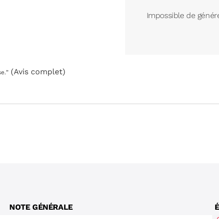
Impossible de génére
(Avis complet)
e.
”