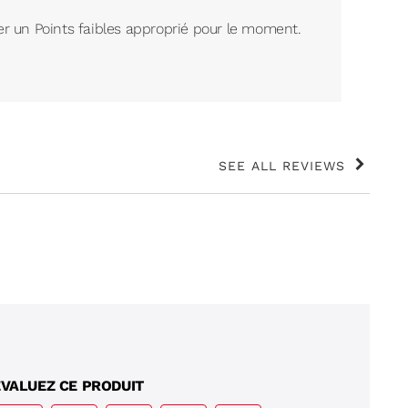
r un Points faibles approprié pour le moment.
SEE ALL REVIEWS
Click
to
go
to
all
reviews