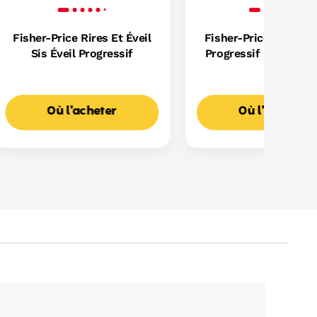
Fisher-Price Rires Et Éveil
Fisher-Price - Puppy 
Sis Éveil Progressif
Progressif - Jouet D'
- 18 Mois Et +
Où l'acheter
Où l'acheter