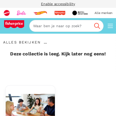
Enable accessibility
Alle merken
Zoeken
Alles
...
ALLES BEKIJKEN
bekijken
Kruimelspoor
uitvouwen
Deze collectie is leeg. Kijk later nog eens!