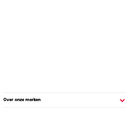
Over onze merken
Over Barbie
O
Shoppen en leren